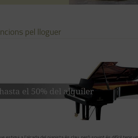
ncions pel lloguer
e estigui a l’alçada del pianista és clau, però sovint és difícil tenir 