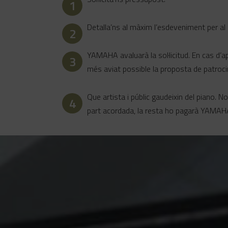
1
Detalla’ns al màxim l’esdeveniment per al q
2
YAMAHA avaluarà la sol·licitud. En cas d’
3
més aviat possible la proposta de patrocin
Que artista i públic gaudeixin del piano. 
4
part acordada, la resta ho pagarà YAMAH