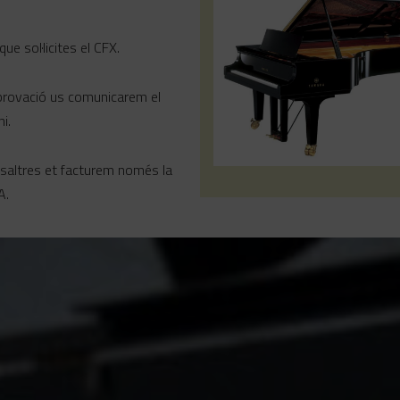
ue sol·licites el CFX.
aprovació us comunicarem el
i.
Nosaltres et facturem només la
A.