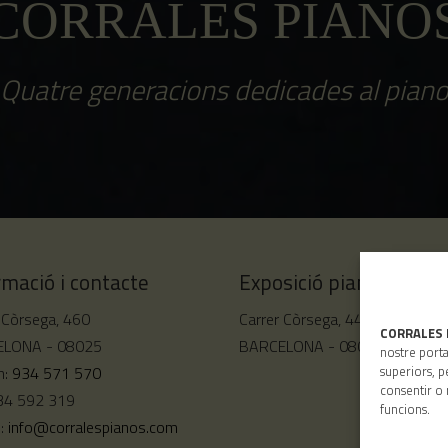
CORRALES PIANO
Quatre generacions dedicades al pian
rmació i contacte
Exposició pianos de cu
 Còrsega, 460
Carrer Còrsega, 444
CORRALES 
LONA - 08025
BARCELONA - 08025
nostre porta
superiors, p
n:
934 571 570
consentir o 
934 592 319
funcions.
u:
info@corralespianos.com