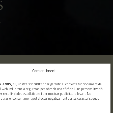
S
o
a
Cercar
Consentiment
PIANOS, SL
, utilitza "
COOKIES
" per garantir el correcte funcionament del
l web, millorant la seguretat, per obtenir una eficàcia i una personalització
er recollir dades estadístiques i per mostrar publicitat rellevant. No
retirar el consentiment pot afectar negativament certes característiques i