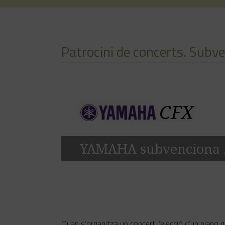
Patrocini de concerts. Subve
Quan s’organitza un concert l’elecció d’un piano qu