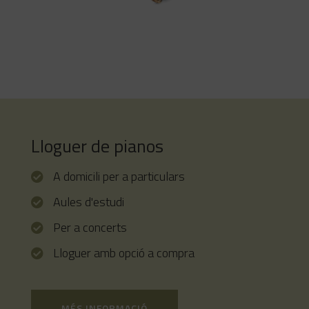
Piano de cua model especial
GROTRIAN G-225 Concert decorat
amb fusta d’arrel de noguera polida
Lloguer de pianos
A domicili per a particulars
Aules d'estudi
Per a concerts
Lloguer amb opció a compra
MÉS INFORMACIÓ