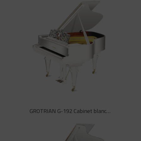
GROTRIAN G-165 Chambre especial CS blanc
Piano de cua model especial
GROTRIAN G-165 Chambre versió
CS blanc
GROTRIAN G-192 Cabinet blanc rococó