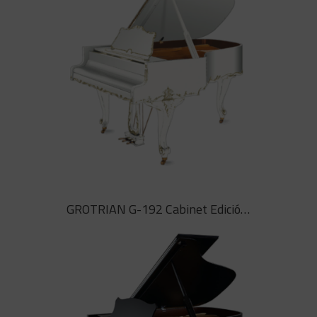
GROTRIAN G-192 Cabinet blanc rococó
Piano de cua de saló model especial
GROTRIAN G-192 Cabinet Rococó
GROTRIAN G-192 Cabinet Edició Especial 180 Chrome
en blanc seda amb guarniments de
pa daurat