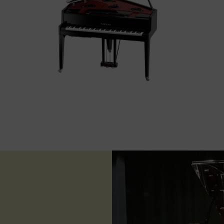
YAMAHA AvantGrand N3X
l
El piano AvantGrand N3X de YAMAHA supera
e
les expectatives del pianista més exigent.
de
Tacte, sensació del pedal, reverberació i
ressonància excel·lents
d