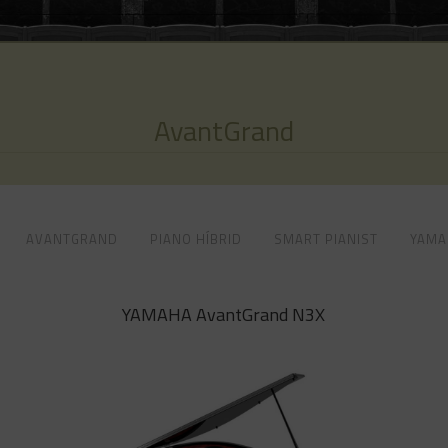
AvantGrand
AVANTGRAND
PIANO HÍBRID
SMART PIANIST
YAMA
YAMAHA AvantGrand N3X