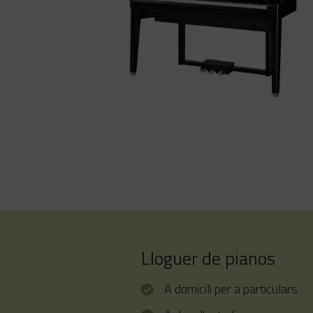
YAMAHA AvantGrand N1X
El piano AvantGrand NU1X de YAMAHA idea
per a l’estudi avançat. Mecànica de piano d
cua reial, a l’espai d’un vertical. Elegant línia 
disseny
Lloguer de pianos
A domicili per a particulars