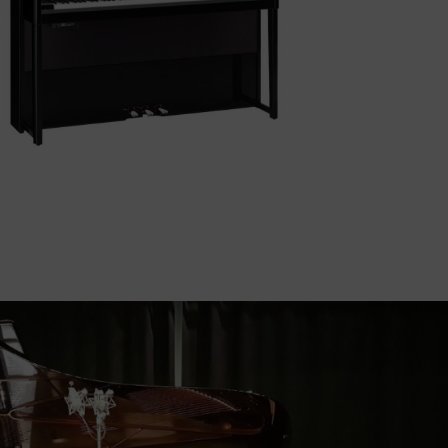
YAMAHA AvantGrand NU1X
La sensibilitat tradicional de l’elegant i
compacte YAMAHA AvantGrand NU1X es
reuneix amb la moderna funcionalitat i
ifumina la línia entre allò acústic i allò digital.