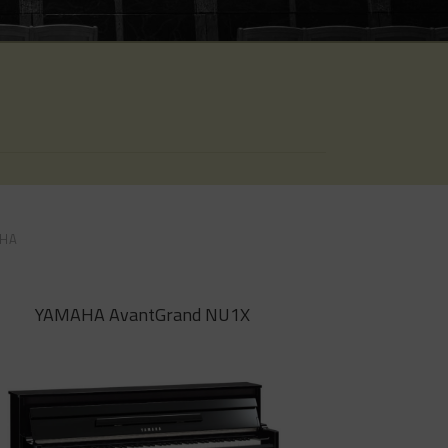
BOSTON
STEINGRAEBER
PLEYEL
HA
YAMAHA AvantGrand NU1X