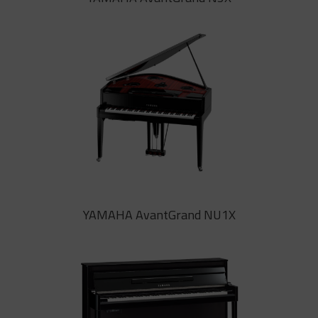
El piano AvantGrand NU1X de
YAMAHA ideal per a l’estudi
avançat. Mecànica de piano de cua
reial, a l’espai d’un vertical. Elegant
línia de disseny
YAMAHA AvantGrand N3X
YAMAHA AvantGrand NU1X
El piano AvantGrand N3X de
YAMAHA supera les expectatives
del pianista més exigent. Tacte,
sensació del pedal, reverberació i
ressonància excel·lents