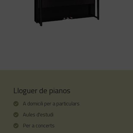
YAMAHA AvantGrand NU1X
La sensibilitat tradicional de
l’elegant i compacte YAMAHA
AvantGrand NU1X es reuneix amb la
moderna funcionalitat i difumina la
línia entre allò acústic i allò digital.
Lloguer de pianos
A domicili per a particulars
Aules d'estudi
Per a concerts