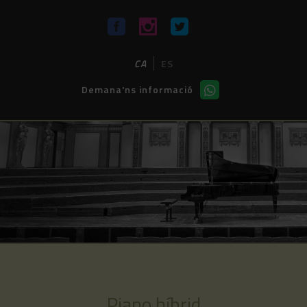
CA
ES
Demana'ns informació
Piano híbrid