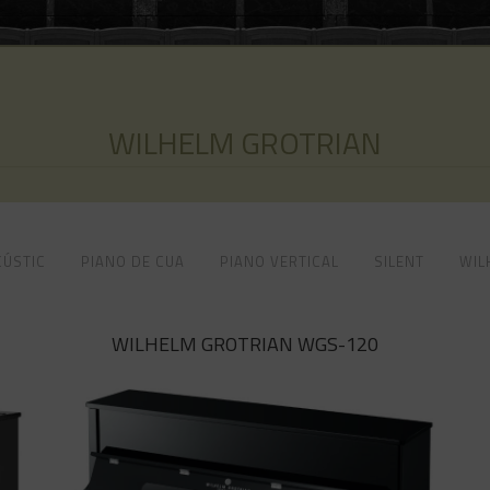
WILHELM GROTRIAN
CÚSTIC
PIANO DE CUA
PIANO VERTICAL
SILENT
WIL
WILHELM GROTRIAN WGS-120