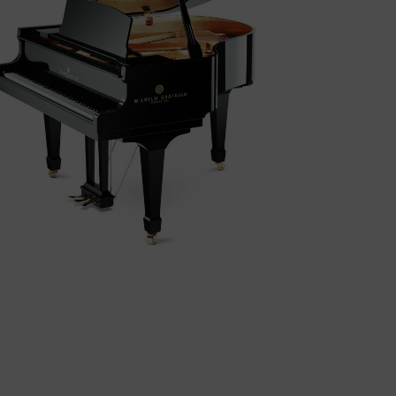
WILHELM GROTRIAN WGS-152
El Piano de cua WGS 152 de WILHELM
GROTRIAN ofereix una alternativa a preus
més assequibles i amb prestacions molt
ones, amb un so càlid i profund compta amb
una mecànica fiable i àgil