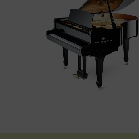
WILHELM GROTRIAN WGS-16
El Piano de cua WGS 165 de WILHELM
GROTRIAN ofereix una alternativa a preus
més assequibles i amb prestacions molt
bones, superiors a la mitjana de pianos de l
gamma de pianos Conservatori-Estudi