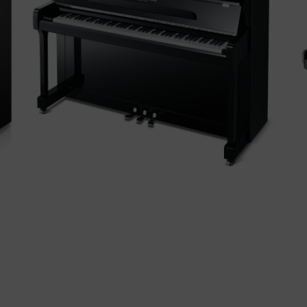
6
WILHELM GROTRIAN WGS-120
El piano vertical WGS 120 de WILHELM
GROTRIAN ofereix una alternativa a preus
més assequibles i amb prestacions molt
a
bones, superiors a la mitjana de pianos de la
b
gamma de pianos Conservatori-Estudi