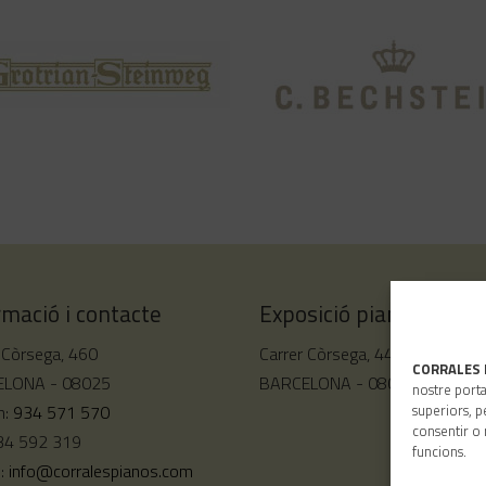
rmació i contacte
Exposició pianos de cu
 Còrsega, 460
Carrer Còrsega, 444
CORRALES 
LONA - 08025
BARCELONA - 08025
nostre porta
superiors, p
n:
934 571 570
consentir o 
934 592 319
funcions.
u:
info@corralespianos.com