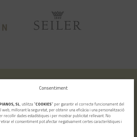
a
Cercar
Consentiment
PIANOS, SL
, utilitza "
COOKIES
" per garantir el correcte funcionament del
l web, millorant la seguretat, per obtenir una eficàcia i una personalització
er recollir dades estadístiques i per mostrar publicitat rellevant. No
retirar el consentiment pot afectar negativament certes característiques i