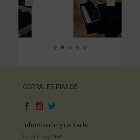
Piano de cola Tadashi de ocasión. Acabado
C
caoba pulido y en perfecto estado.
CORRALES PIANOS
Información y contacto
Calle Còrsega, 460