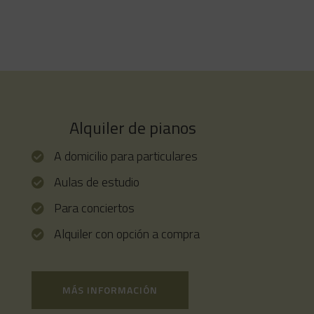
YAMAHA SU7 Serie SU
El piano SU7 de YAMAHA es el
máximo exponente en piano vertical
del mercado. Con prestaciones
superiores incluso a algunos pianos
de cola. Un espléndido rendimiento
sonoro y una sobria elegancia.
Alquiler de pianos
A domicilio para particulares
Aulas de estudio
Para conciertos
Alquiler con opción a compra
MÁS INFORMACIÓN