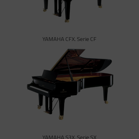
YAMAHA CF6. Serie CF
YAMAHA CFX. Serie CF
El CF6 de 212 centímetros suena
casi con el mismo volumen que un
piano de cola de concierto de 275
cm, aportando gran rapidez de
reacción y una enorme sensibilidad
YAMAHA CFX. Serie CF
YAMAHA S3X. Serie SX