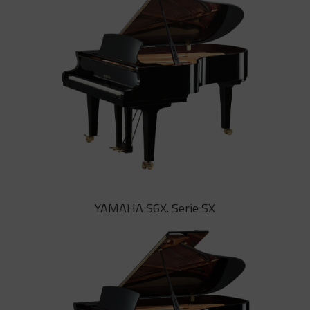
exigentes sin comprometer el
espacio. Con la exclusiva tecnologia
desarrollada por YAMAHA A.R.E.
YAMAHA S5X. Serie SX
YAMAHA S6X. Serie SX
Con un sonido rico y unos graves
potentes en un tamaño compacto,
el S5X fascinará a tanto a pianistas
como al público. Fabricado con la
exclusiva tecnologia de YAMAHA
A.R.E.