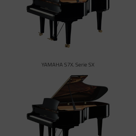
YAMAHA S6X. Serie SX
YAMAHA S7X. Serie SX
Un sonido cálido y detallado en
cada nota, que hará las delicias de
pianistas y público, adaptándose a
multitud de entornos. Amb la
exclusiva tecnologia de YAMAHA
A.R.E.