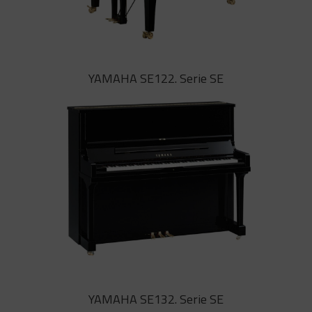
YAMAHA S7X. Serie SX
YAMAHA SE122. Serie SE
El equilibrio perfecto de calidez,
claridad y potencia, el Nuevo S7X de
YAMAHA ofrece a los pianistas una
expresividad ilimitada. Perfecto para
salas de cámara, auditorios de
tamaño medio y las aulas más
exigentes
YAMAHA SE122. Serie SE
YAMAHA SE132. Serie SE