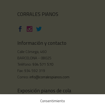
CORRALES PIANOS
Información y contacto
Calle Còrsega, 460
BARCELONA - 08025
Teléfono:
934 571 570
Fax: 934 592 319
Correo:
info@corralespianos.com
Exposición pianos de cola
Calle Còrsega, 444
Consentimiento