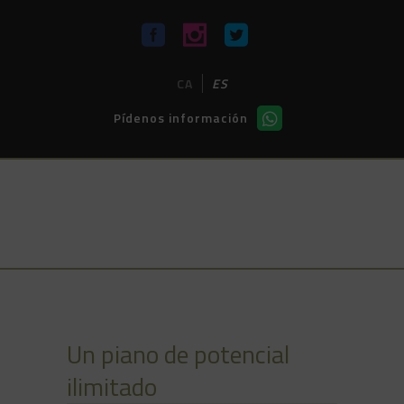
CA
ES
Pídenos información
SISTEMA DISKLAVIER
DE YAMAHA
Un piano de potencial
ilimitado