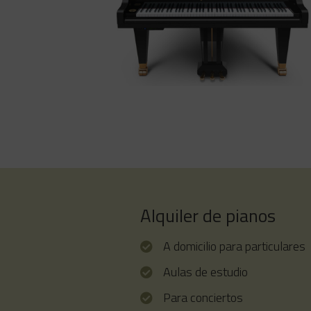
BÖSENDORFER Grand Oscar Pet
El Oscar Peterson Signature Edition Grand 
BÖSENDORFER está limitado a 12
Bösendorfer de cola y está disponible en
tamaño 200 y 214VC
Alquiler de pianos
A domicilio para particulares
Aulas de estudio
Para conciertos