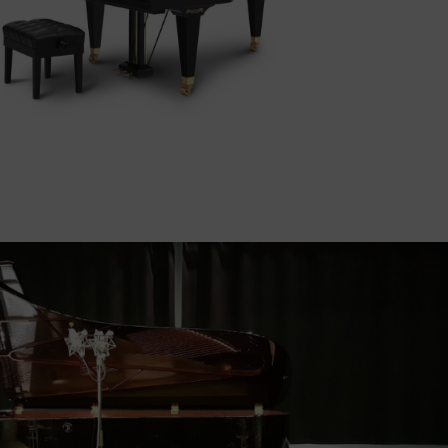
BÖSENDORFER Grand Woman in Gold
l modelo Grand Woman In Gold de Klimt está
limitado a 25 instrumentos y cada piano de
cola lleva una placa de latón elaborada
individualmente. Un homenaje sincero a los
materiales preciosos y al arte lujoso.