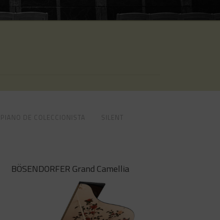
STEINGRAEBER
BOSTON
PLEYEL
STEINGRAEBER
PLEYEL
PIANO DE COLECCIONISTA
SILENT
BÖSENDORFER Grand Camellia