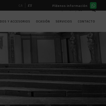
CA
ES
Pídenos información
CA
ES
ASIÓN
SERVICIOS
CONTACTO
DOS Y ACCESORIOS
OCASIÓN
SERVICIOS
CONTACTO
SCHIMMEL
KAWAI
SCHIMMEL
STEINWAY & SONS
KAWAI
GROTRIAN STEINWEG
STEINWAY & SONS
PETROF
GROTRIAN STEINWEG
C.BECHSTEIN
PETROF
SEILER
C.BECHSTEIN
SAUTER
SEILER
BOSTON
SAUTER