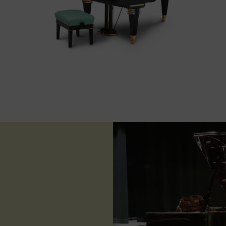
BÖSENDORFER Grand Secession
erson
El piano de cola BÖSENDORFER Grand
de
Secession exuda el poder creativo de los
E
secesionistas: unidad en la diversidad