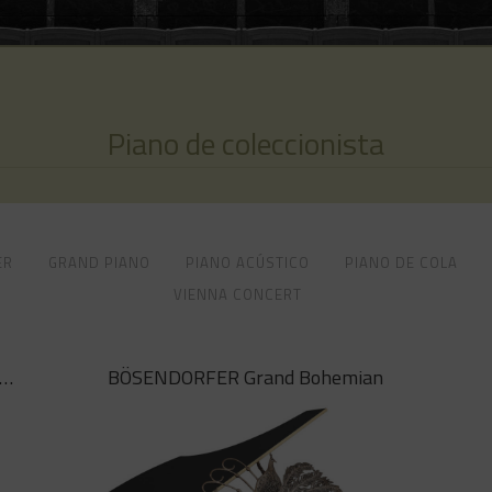
Piano de coleccionista
ER
GRAND PIANO
PIANO ACÚSTICO
PIANO DE COLA
VIENNA CONCERT
SENDORFER Grand 250 Años Beethoven
BÖSENDORFER Grand Bohemian