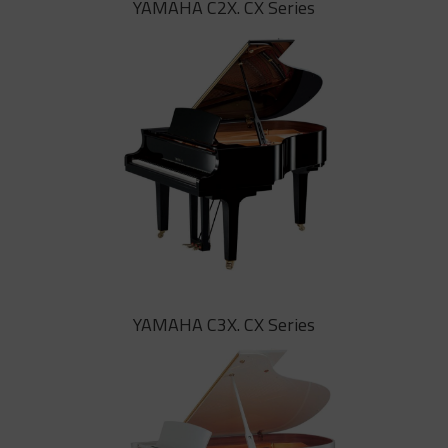
YAMAHA C2X. CX Series
Un máximo equilibrio y una gama de
matices tonales. Cada centímetro
del modelo más compacto de la
serie CX transmite la pasión puesta
por YAMAHA para conseguir el
piano ideal
YAMAHA C2X. CX Series
YAMAHA C3X. CX Series
El piano de cola C2X de YAMAHA
transmite un sonido nítido, claro y
definido, con gran profundidad en
las notas graves