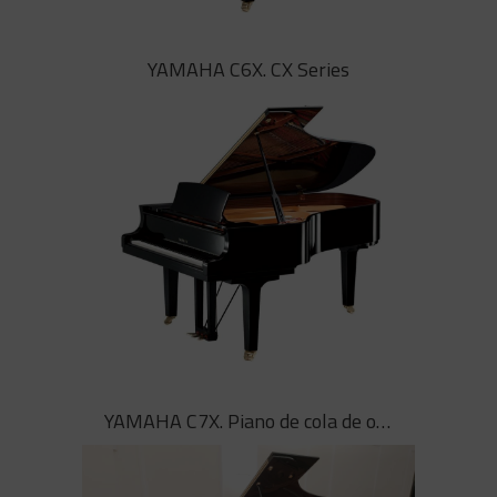
YAMAHA C5X. CX Series
YAMAHA C6X. CX Series
La voz del piano C5X de YAMAHA
posee una ilimitada capacidad
expresiva, acomodándose a la
melodía y revistiendo las notas de
una prodigiosa armonía
YAMAHA C6X. CX Series
YAMAHA C7X. Piano de cola de ocasión
Potentes, con una enérgica
presencia, los pianos de la serie CX