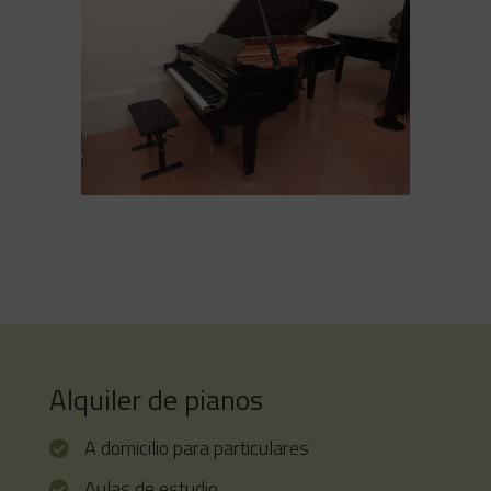
de YAMAHA poseen una gran
resonancia, reproduciendo los más
delicados matices expresivos del
intérprete reflejados con
profundidad en la proyección de la
música
YAMAHA C7X. Piano de cola de ocasión
Piano de cola YAMAHA C7X de
ocasión. Acabado negro brillante.
Fabricado en 2018 y en perfecto
estado.
Alquiler de pianos
A domicilio para particulares
Aulas de estudio