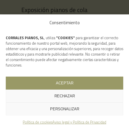
Exposición pianos de cola
Calle Còrsega, 444
Consentimiento
BARCELONA - 08025
CORRALES PIANOS, SL
, utiliza
"COOKIES"
para garantizar el correcto
funcionamiento de nuestro portal web, mejorando la seguridad, para
Buscar
obtener una eficacia y una personalización superiores, para recoger datos
estadísticos y para mostrarle publicidad relevante. No consentir o retirar
el consentimiento puede afectar negativamente ciertas características y
funciones.
ACEPTAR
Aviso legal y Política de Privacidad
RECHAZAR
Corrales Pianos
copyright © 2023. Todos
PERSONALIZAR
los derechos reservados. By
On
.
Política de cookies
Aviso legal y Política de Privacidad