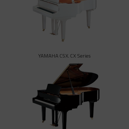
YAMAHA C3X. CX Series
YAMAHA C5X. CX Series
El piano de cola C3X de YAMAHA,
creado pensando en un piano que
transmitiese las emociones del
pianista, los creadores de la serie
CX han desarrollado un instrumento
realmente «lírico»