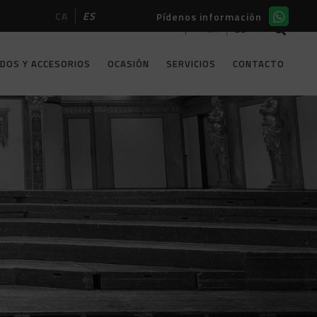
CA
ES
Pídenos información
CA
ES
ASIÓN
SERVICIOS
CONTACTO
DOS Y ACCESORIOS
OCASIÓN
SERVICIOS
CONTACTO
SCHIMMEL
KAWAI
SCHIMMEL
STEINWAY & SONS
KAWAI
GROTRIAN STEINWEG
STEINWAY & SONS
PETROF
GROTRIAN STEINWEG
C.BECHSTEIN
PETROF
SEILER
C.BECHSTEIN
SAUTER
SEILER
BOSTON
SAUTER