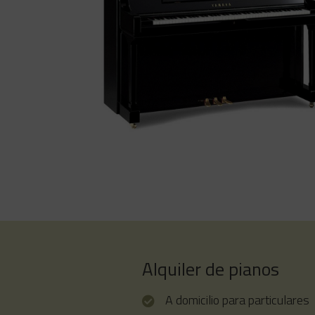
YAMAHA SU7 Serie SU
El piano SU7 de YAMAHA es el máximo
exponente en piano vertical del mercado. C
prestaciones superiores incluso a algunos
pianos de cola. Un espléndido rendimiento
sonoro y una sobria elegancia.
Alquiler de pianos
A domicilio para particulares