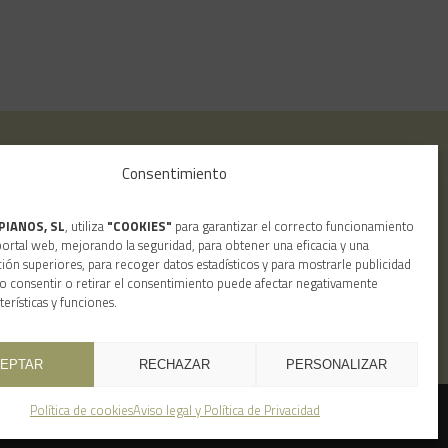
ola
Buscar
Consentimiento
PIANOS, SL
, utiliza
"COOKIES"
para garantizar el correcto funcionamiento
ortal web, mejorando la seguridad, para obtener una eficacia y una
ión superiores, para recoger datos estadísticos y para mostrarle publicidad
o consentir o retirar el consentimiento puede afectar negativamente
terísticas y funciones.
EPTAR
RECHAZAR
PERSONALIZAR
Política de cookies
Aviso legal y Política de Privacidad
t © 2023. Todos los derechos reservados. By
On
.