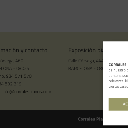
rmación y contacto
Exposición pianos de c
Còrsega, 460
Calle Còrsega, 444
CORRALES 
LONA - 08025
BARCELONA - 08025
de nuestro p
personalizac
no:
934 571 570
relevante. N
934 592 319
ciertas carac
o:
info@corralespianos.com
AC
Corrales Pianos
copyrigh